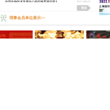
中国生物技术发展中心组织推荐项目获A
2021-09-02
更多
植物考古与文献中的“五谷”
2021-08-29
理事会员单位展示>>
丰泽园
五粮液
北京眉州东
特色产品展示