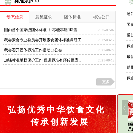
标准规范
>>
通
动态信息
意见征求
团体标准
标准公开
零
国内首个国家级团体标准《“零糖零脂”啤酒...
2025-07-07
通
我会素食专业委员会开展素食团体标准调研工...
2022-03-12
截止
我会召开团体标准工作启动办公会
2021-08-29
最
加强标准版权保护工作 促进标准有序传播应...
2021-08-12
助
截止
更多
校
分
弘扬优秀中华饮食文化
传承创新发展
健康团膳发
校餐专业委
民族食文化
食品分会
健康团膳发
展委员会
员会
专业委员会
展委员会