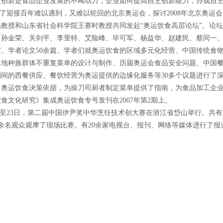
主创新是食品企业发展的不竭动力，企业如何提高自主创新能力，办成自
月，为了迎接百年难以遇到，又难以轮回的北京奥运会，探讨2008年北京奥
教授和山东省社会科学院王赛时教授共同发起“奥运饮食高层论坛”。论坛
、孙金荣、关剑平、李里特、艾险峰、毕可军、杨益华、赵建民、蔡同一
家、学者论文50余篇。学者们就奥运饮食的区域多元化经营、中国传统食
驻地种族群体不重复菜单的设计与制作、历届奥运会食品安全问题、中国
期间的西餐供应、餐饮经营为奥运提供的边缘化服务等30多个议题进行了
了奥运饮食决策依据，为操刀司厨者制定菜单提供了指南，为食品加工企
食文化研究》集成奥运饮食专号发刊在2007年第2期上。
月21日至23日，第二届中国伊尹奖中华烹饪技术创大赛在浙江省岱山举行。
余名观众观摩了现场比赛。有20余家电视台、报刊、网络等媒体进行了报