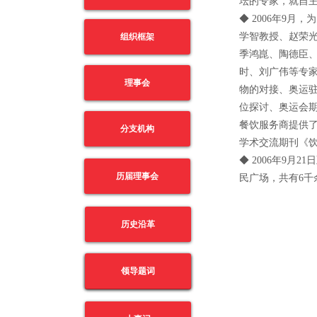
坛的专家，就自
◆ 2006年9
学智教授、赵荣光
组织框架
季鸿崑、陶德臣
时、刘广伟等专
理事会
物的对接、奥运
位探讨、奥运会
餐饮服务商提供
分支机构
学术交流期刊《饮
◆ 2006年9
历届理事会
民广场，共有6千
历史沿革
领导题词
领导题词