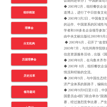
议期间还举办了“中国黔菜论坛
◆ 2003年2月，组织餐
组织框架
道博上，进行了中日饮食文
◆ 2003年3月2日，中
的运作、中国菜系的区域性与
理事会
学者和100多名企业领导参
由中央文献出版社2003年9
◆ 2003年6月，召开了“
分支机构
2003年7月，与坑州商学
信息资源服务活动，出版《
历届理事会
◆ 2003年8月，在乌鲁木
◆ 2003年 8月，组织
情况和经验的交流。
历史沿革
◆ 2003年9月，与中国生
济产业体系的新路子，编辑出
◆ 2003年9月8日至1
领导题词
领导题词
国委员会4部门联合举办“国
赛，经过激烈竞争比赛，产生了