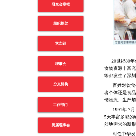
研究会章程
组织框架
党支部
20
世纪
80
年
理事会
食物资源丰富充
等都发生了深刻
分支机构
百姓对饮食
者个体还是食品
储物流、生产加
工作部门
1991
年
7
月
5
天丰富多彩的
烈地需求的新形
历届理事会
时任中华炎