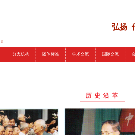
弘扬 
93
分支机构
团体标准
学术交流
国际交流
历 史 沿 革